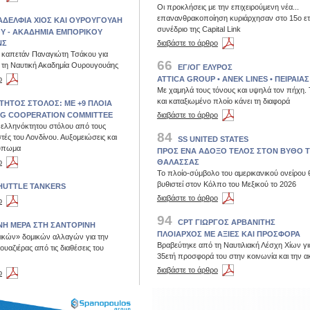
Οι προκλήσεις με την επιχειρούμενη νέα...
επανανθρακοποίηση κυριάρχησαν στο 15ο ετ
ΑΔΕΛΦΙΑ ΧΙΟΣ ΚΑΙ ΟΥΡΟΥΓΟΥΑH
συνέδριο της Capital Link
Υ - ΑΚΑΔΗΜΙΑ ΕΜΠΟΡΙΚΟΥ
ΝΣ
διαβάστε το άρθρο
 καπετάν Παναγιώτη Τσάκου για
66
ε τη Ναυτική Ακαδημία Ουρουγουάης
ΕΓ/ΟΓ ΕΛΥΡΟΣ
ο
ATTICA GROUP • ANEK LINES • ΠΕΙΡΑΙΑΣ
Με χαμηλά τους τόνους και υψηλά τον πήχη. 
και καταξιωμένο πλοίο κάνει τη διαφορά
ΗΤΟΣ ΣΤΟΛΟΣ: ΜΕ +9 ΠΛΟΙΑ
NG COOPERATION COMMITTEE
διαβάστε το άρθρο
 ελληνόκτητου στόλου από τους
84
ές του Λονδίνου. Αυξομειώσεις και
SS UNITED STATES
τύπωμα
ΠΡΟΣ ΕΝΑ AΔΟΞΟ ΤΕΛΟΣ ΣΤΟΝ ΒΥΘΟ 
ο
ΘΑΛΑΣΣΑΣ
Το πλοίο-σύμβολο του αμερικανικού ονείρου 
βυθιστεί στον Κόλπο του Μεξικού το 2026
HUTTLE TANKERS
διαβάστε το άρθρο
ο
94
CPT ΓΙΩΡΓΟΣ ΑΡΒΑΝΙΤΗΣ
ΝΗ ΜΕΡΑ ΣΤΗ ΣΑΝΤΟΡΙΝΗ
ΠΛΟΙΑΡΧΟΣ ΜΕ ΑΞΙΕΣ ΚΑΙ ΠΡΟΣΦΟΡΑ
μικών» δομικών αλλαγών για την
Βραβεύτηκε από τη Ναυτιλιακή Λέσχη Χίων γι
υαζιέρας από τις διαθέσεις του
35ετή προσφορά του στην κοινωνία και την α
διαβάστε το άρθρο
ο