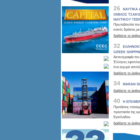
26
ΝΑΥΤΙΚΑ 
OΜΙΛΟΣ ΤΣΑΚΟ
ΝΑΥΤΙΚΟΥ ΤΕΕ
Πρωτοβουλία του
κοινές δράσεις μ
διαβάστε το άρθρ
32
ΕΛΛΗΝΟΚΤ
GREEK SHIPPI
Ακτινογραφία του
Έλληνες εφοπλιστ
ένα ισχυρό απο
διαβάστε το άρθρ
34
MARAN S
διαβάστε το άρθρ
40
Η ΕΠΟΜΕ
Προτάσεις «σεισ
προστασία της κρο
Εγκέλαδου
διαβάστε το άρθρ