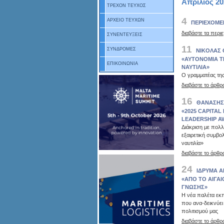
Απρίλιος 20
ΤΡΕΧΟΝ ΤΕΥΧΟΣ
4
ΑΡΧΕΙΟ ΤΕΥΧΩΝ
ΠΕΡΙΕΧΟΜΕ
διαβάστε τα περι
ΣΥΝΕΝΤΕΥΞΕΙΣ
11
ΣΥΝΔΡΟΜΕΣ
ΝΙΚΟΛΑΣ 
«ΑΥΤΟΝΟΜΙΑ Τ
ΕΠΙΚΟΙΝΩΝΙΑ
ΝΑΥΤΙΛΙΑ»
Ο γραμματέας τη
διαβάστε το άρθρ
16
ΘΑΝΑΣΗΣ
«2025 CAPITAL
LEADERSHIP A
Διάκριση με πολλ
εξαιρετική συμβο
ναυτιλία»
διαβάστε το άρθρ
24
ΙΔΡΥΜΑ Α
«ΑΠΟ ΤΟ ΑΙΓΑΙ
ΓΝΩΣΗΣ»
Η νέα παλέτα εκ
που ανα-δεικνύει
πολιτισμού μας
διαβάστε το άρθρ