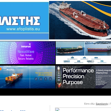
Είστε εδώ:
Εφοπλιστής
| 