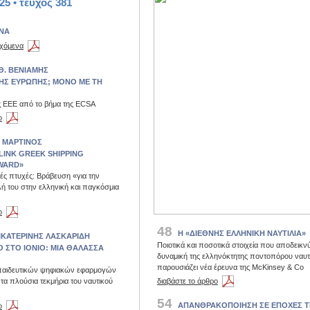
25 • τεύχος 381
ΝΑ
εχόμενα
Θ. ΒΕΝΙΑΜΗΣ
ΗΣ ΕΥΡΩΠΗΣ; ΜΟΝΟ ΜΕ ΤΗ
ς ΕΕΕ από το βήμα της ECSA
ο
 ΜΑΡΤΙΝΟΣ
 LINK GREEK SHIPPING
WARD»
ές πτυχές: Βράβευση «για την
λή του στην ελληνική και παγκόσμια
ο
48
Η «ΔΙΕΘΝΗΣ ΕΛΛΗΝΙΚΗ ΝΑΥΤΙΛΙΑ»
ΙΚΑΤΕΡΙΝΗΣ ΛΑΣΚΑΡΙΔΗ
Ποιοτικά και ποσοτικά στοιχεία που αποδεικν
Ο ΣΤΟ ΙΟΝΙΟ: ΜΙΑ ΘΑΛΑΣΣΑ
δυναμική της ελληνόκτητης ποντοπόρου ναυτι
παρουσιάζει νέα έρευνα της McKinsey & Cο
παιδευτικών ψηφιακών εφαρμογών
 τα πλούσια τεκμήρια του ναυτικού
διαβάστε το άρθρο
54
ΑΠΑΝΘΡΑΚΟΠΟΙΗΣΗ ΣΕ ΕΠΟΧΕΣ 
ο