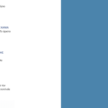
ήσιο
 ΧΑΝΙΑ
Το άριστο
ΤΗΣ
θα
α την
κτοπλοΐα