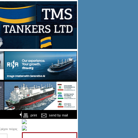
print
send by mail
Τρέχον τεύχος