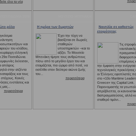
περισ
δείτε όλα τα νέα
ΠΟΣΕΙΔΩΝΙΑ 2026
ΜΟΥΣΕΙΟ ΜΠΕΝΑΚΗ
CAP
ρώτο ρόλο
Η ημέρα των δωρητών
Ναυτιλία σε καθεστώς
ετοιμότητας
γκόσμια
Έχει την τύχη να
νάντηση
βασίζεται σε δωρεές
οσωπικοτήτων και
σταθερών
Τις στροφές
αιρειών του κλάδου,
υποστηρικτών –και το
ναυτιλιακής
 κυρίαρχη ελληνική
αξίζει. Το Μουσείο
πραγματικότ
α 29α Ποσειδώνια.
Μπενάκη τίμησε τους ανθρώπους
διαφοροποι
συμφωνίες έκλεισαν,
πίσω από το μεγάλο έργο του και
επιμέρους 
ι απόψεις
ετοιμάζεται, πιο ώριμο από ποτέ, να
την έμφαση στην ενέργεια κ
ηλά στην ατζέντα
εισέλθει στον δεύτερο αιώνα ζωής
τεχνολογικές προκλήσεις 
αναταράξεις και τους
του...
οι Έλληνες εφοπλιστές π
 στόχους. Κοινές
περισσότερα
στο «10ο Maritime Leader
όητες ενστάσεις και
Greece» της Capital Link.
 μας...
Παρονομαστής τα γεωπολι
περισσότερα
απρόβλεπτα, οι κανονιστι
διαπραγματεύσεις, αλλά κα
σταθερό τιμόνι...
περισ