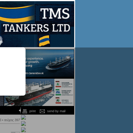
print
send by mail
 • τεύχος 397