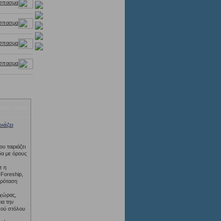
όσπασμα
όσπασμα
όσπασμα
όσπασμα
IP • RINA
ιάζει
υ ταιριάζει
α με όρους
ε η
 Foreship,
Πρόταση
 χώρας,
ια την
κού στόλου