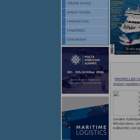
ΤΡΕΧΟΝ ΤΕΥΧΟΣ
ΑΡΧΕΙΟ ΤΕΥΧΩΝ
ΣΥΝΕΝΤΕΥΞΕΙΣ
ΣΥΝΔΡΟΜΕΣ
ΕΠΙΚΟΙΝΩΝΙΑ
PROPELLER CL
πρώτη γυναίκα
γυναίκα πρόεδρο
Μπεζαντάκου, νέο 
κυβερνήτες και όρ