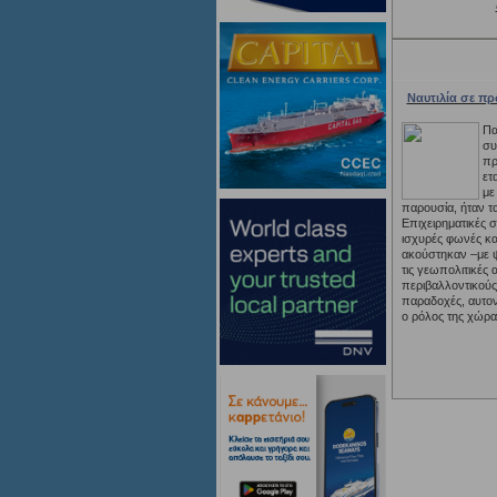
Ναυτιλία σε π
Πα
συ
πρ
ετ
με
παρουσία, ήταν τ
Επιχειρηματικές 
ισχυρές φωνές κα
ακούστηκαν –με ψ
τις γεωπολιτικές 
περιβαλλοντικούς
παραδοχές, αυτον
ο ρόλος της χώρας