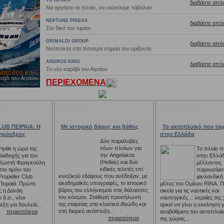
ΤΟ ΑΡΘΡΟ
διαβάστε απ
Να αργήσει το πλοίο, να νιώσουμε «άβολα»
NEPTUNE PIREAS
διαβάστε απ
Στο δικό του λιμάνι
GRIMALDI GROUP
διαβάστε απ
Νεότευκτα στα τέσσερα σημεία του ορίζοντα
ANDROS KING
διαβάστε απ
Το νέο καράβι του Αιγαίου
ΠΕΡΙΕΧΟΜΕΝΑ
ΠΕΡΙΣΚΟΠΙΟ
ANGELAKOS (HELLAS)
FORESH
UB ΠΕΙΡΑΙΑ: Η
Με ιστορικό βάρος και βάθος
Το ακτοπλοϊκό που ταιρ
 πρόεδρος
στην Ελλάδα
Δύο παραλαβές
νέων πλοίων για
Ήρθε η ώρα της
Το πλοίο πο
την Angelakos
διαδοχής για τον
στην Ελλάδ
(Hellas) και δύο
Κωστή Φραγκούλη
μέλλοντος
ειδικές τελετές επί
στο τιμόνι του
παρουσίασ
κινεζικού εδάφους που ανέδειξαν, με
Propeller Club
φινλανδική
ακαδημαϊκές υπογραφές, το ιστορικό
Πειραιά. Πρώτη
μέλος του Ομίλου RINA. 
βάρος του ελληνισμού στις θάλασσες
ς η Δανάη
οικεία για τις ναυτικές και
του κόσμου. Σταθερή προσήλωση
δ.σ., νέοι
ναυπηγικές… κεραίες της
της εταιρείας στα κλασικά ιδεώδη και
εξη για δουλειά...
αρκεί να γίνει η εκκίνηση γ
στη διαρκή ανάπτυξη...
περισσότερα
αναβάθμιση του ακτοπλοϊ
περισσότερα
της χώρας...