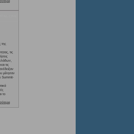
σότερα
ITAL LINK
 της
ητας, τις
ήσεις
κλάδων,
αι τις
ανέδειξαν
ου μίλησαν
s Summit-
τικά
κές
ι το
σότερα