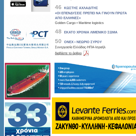
46
ΚΩΣΤΗΣ ΑΧΛΑΔΙΤΗΣ
«ΟΙ ΕΠΕΝΔΥΣΕΙΣ ΠΡΕΠΕΙ ΝΑ ΓΙΝΟΥΝ ΠΡΩΤΑ
ΑΠΟ ΕΛΛΗΝΕΣ»
Golden Cargo • Maritime logistics
48
ΕΚΑΤΟ ΧΡΟΝΙΑ ΛΙΜΕΝΙΚΟ ΣΩΜΑ
50
ONEX • ΝΕΩΡΙΟ ΣΥΡΟΥ
Συνεργασία Ελλάδας-ΗΠΑ-Ισραήλ
διαβάστε το άρθρο