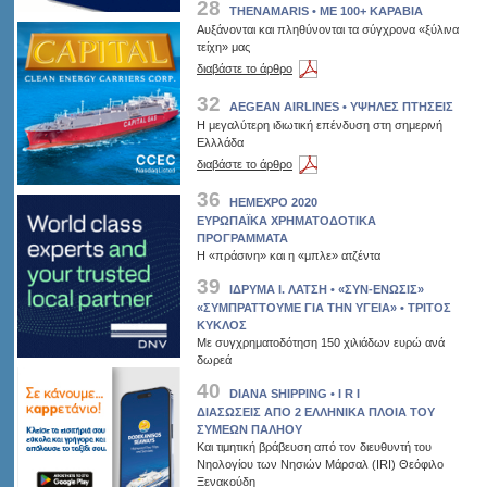
28
THENAMARIS • ΜΕ 100+ ΚΑΡΑΒΙΑ
Αυξάνονται και πληθύνονται τα σύγχρονα «ξύλινα
τείχη» μας
διαβάστε το άρθρο
32
AEGEAN AIRLINES • ΥΨΗΛΕΣ ΠΤΗΣΕΙΣ
Η μεγαλύτερη ιδιωτική επένδυση στη σημερινή
Ελλλάδα
διαβάστε το άρθρο
36
HEMEXPO 2020
ΕΥΡΩΠΑΪΚΑ ΧΡΗΜΑΤΟΔΟΤΙΚΑ
ΠΡΟΓΡΑΜΜΑΤΑ
Η «πράσινη» και η «μπλε» ατζέντα
39
ΙΔΡΥΜΑ Ι. ΛΑΤΣΗ • «ΣΥΝ-ΕΝΩΣΙΣ»
«ΣΥΜΠΡΑΤΤΟΥΜΕ ΓΙΑ ΤΗΝ ΥΓΕΙΑ» • ΤΡΙΤΟΣ
ΚΥΚΛΟΣ
Με συγχρηματοδότηση 150 χιλιάδων ευρώ ανά
δωρεά
40
DIANA SHIPPING • I R I
ΔΙΑΣΩΣΕΙΣ ΑΠΟ 2 ΕΛΛΗΝΙΚΑ ΠΛΟΙΑ ΤΟΥ
ΣΥΜΕΩΝ ΠΑΛΗΟΥ
Και τιμητική βράβευση από τον διευθυντή του
Νηολογίου των Νησιών Μάρσαλ (ΙRI) Θεόφιλο
Ξενακούδη