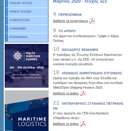
Μάρτιος 2020 - τεύχος 323
ΤΡΕΧΟΝ ΤΕΥΧΟΣ
ΑΡΧΕΙΟ ΤΕΥΧΩΝ
4
ΠΕΡΙΕΧΟΜΕΝΑ
ΣΥΝΕΝΤΕΥΞΕΙΣ
διαβάστε τα περιεχόμενα
9
ΣΥΝΔΡΟΜΕΣ
ΤΟ ΑΡΘΡΟ
«Οι αρμοί του συνδικαλισμού». Γράφει ο Χάρης
ΕΠΙΚΟΙΝΩΝΙΑ
Πολίτης
10
ΘΕΟΔΩΡΟΣ ΒΕΝΙΑΜΗΣ
Ο πρόεδρος της Ένωσης Ελλήνων Εφοπλιστών
στην τακτική γ.σ. της ΕΕΕ: «Η ελληνόκτητη
ναυτιλία συνεχίζει αλώβητη»
18
ΛΕΩΝΙΔΑΣ ΔΗΜΗΤΡΙΑΔΗΣ-ΕΥΓΕΝΙΔΗΣ
Ομιλία του πρέσβη του ΙΜΟ στην Ελλάδα και
προέδρου του Ιδρύματος Ευγενίδου στο συνέδριο
Slide2Open Shipping Finance 2020
διαβάστε το άρθρο
22
ΑΝΤΙΝΑΥΑΡΧΟΣ ΣΤΥΛΙΑΝΟΣ ΠΕΤΡΑΚΗΣ
ΠΝ
Ο νέος αρχηγός του ΓΕΝ είναι Κρητικός:
«Παράδοση νίκης»
διαβάστε το άρθρο