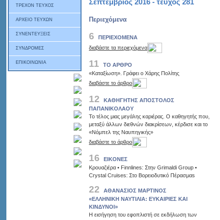
Σεπτέμβριος 2016 - τεύχος 281
ΤΡΕΧΟΝ ΤΕΥΧΟΣ
Περιεχόμενα
ΑΡΧΕΙΟ ΤΕΥΧΩΝ
6
ΣΥΝΕΝΤΕΥΞΕΙΣ
ΠΕΡΙΕΧΟΜΕΝΑ
διαβάστε τα περιεχόμενα
ΣΥΝΔΡΟΜΕΣ
11
ΕΠΙΚΟΙΝΩΝΙΑ
ΤΟ ΑΡΘΡΟ
«Καταξίωση». Γράφει ο Χάρης Πολίτης
διαβάστε το άρθρο
12
ΚΑΘΗΓΗΤΗΣ ΑΠΟΣΤΟΛΟΣ
ΠΑΠΑΝΙΚΟΛΑΟΥ
Το τέλος μιας μεγάλης καριέρας. Ο καθηγητής που,
μεταξύ άλλων διεθνών διακρίσεων, κέρδισε και το
«Νόμπελ της Ναυπηγικής»
διαβάστε το άρθρο
16
EIKONEΣ
Κρουαζιέρα • Finnlines: Στην Grimaldi Group •
Crystal Cruises: Στο Βορειοδυτικό Πέρασμαs
22
ΑΘΑΝΑΣΙΟΣ ΜΑΡΤΙΝΟΣ
«ΕΛΛΗΝΙΚΗ ΝΑΥΤΙΛΙΑ: ΕΥΚΑΙΡΙΕΣ ΚΑΙ
ΚΙΝΔΥΝΟΙ»
Η εισήγηση του εφοπλιστή σε εκδήλωση των