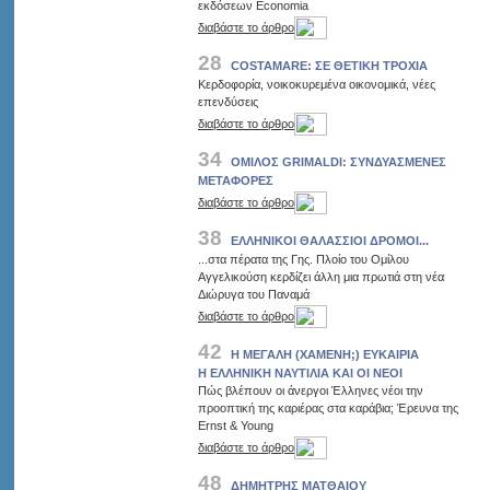
εκδόσεων Economia
διαβάστε το άρθρο
28
COSTAMARE: ΣΕ ΘΕΤΙΚΗ ΤΡΟΧΙΑ
Κερδοφορία, νοικοκυρεμένα οικονομικά, νέες
επενδύσεις
διαβάστε το άρθρο
34
ΟΜΙΛΟΣ GRIMALDI: ΣΥΝΔΥΑΣΜΕΝΕΣ
ΜΕΤΑΦΟΡΕΣ
διαβάστε το άρθρο
38
ΕΛΛΗΝΙΚΟΙ ΘΑΛΑΣΣΙΟΙ ΔΡΟΜΟΙ...
...στα πέρατα της Γης. Πλοίο του Ομίλου
Αγγελικούση κερδίζει άλλη μια πρωτιά στη νέα
Διώρυγα του Παναμά
διαβάστε το άρθρο
42
Η ΜΕΓΑΛΗ (ΧΑΜΕΝΗ;) ΕΥΚΑΙΡΙΑ
H ΕΛΛΗΝΙΚΗ ΝΑΥΤΙΛΙΑ ΚΑΙ ΟΙ ΝΕΟΙ
Πώς βλέπουν οι άνεργοι Έλληνες νέοι την
προοπτική της καριέρας στα καράβια; Έρευνα της
Ernst & Young
διαβάστε το άρθρο
48
ΔΗΜΗΤΡΗΣ ΜΑΤΘΑΙΟΥ