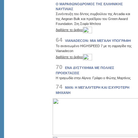
Ο ΜΑΡΑΘΩΝΟΔΡΟΜΟΣ ΤΗΣ ΕΛΛΗΝΙΚΗΣ
ΝΑΥΤΙΛΙΑΣ
Συνέντευξη του δ/ντος συμβούλου της Arcadia και
της Aegean Bulk και προέδρου του Green Award
Foundation. Στη Σοφία Μπίτσα
διαβάστε το άρθρο
64
VIANADECON: MΙΑ ΜΕΓΑΛΗ ΥΠΟΓΡΑΦΗ
Το ανανεωμένο HIGHSPEED 7 με τη σφραγίδα της
Vianadecon
διαβάστε το άρθρο
70
ΕΝΑ ΔΥΣΤΥΧΗΜΑ ΜΕ ΠΟΛΛΕΣ
ΠΡΟΕΚΤΑΣΕΙΣ
H τραγωδία στην Αίγινα. Γράφει ο Φώτης Μαρτίνος
74
ΜΑΝ: Η ΜΕΓΑΛΥΤΕΡΗ ΚΑΙ ΙΣΧΥΡΟΤΕΡΗ
ΜΗΧΑΝΗ