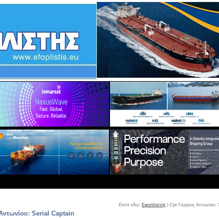
Είστε εδώ:
Εφοπλιστής
| Cpt Γιώργος Aντωνίου: S
Aντωνίου: Serial Captain