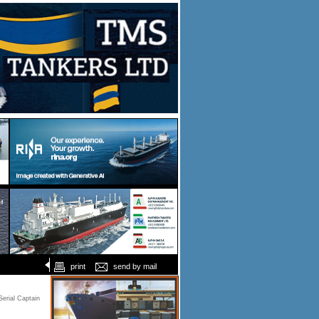
print
send by mail
erial Captain