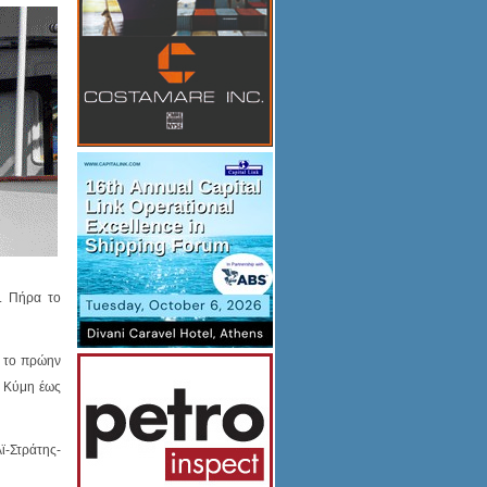
. Πήρα το
, το πρώην
ό Κύμη έως
ϊ-Στράτης-