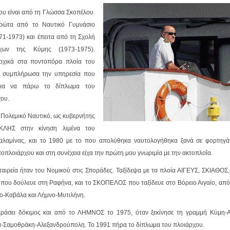
υ είναι από τη Γλώσσα Σκοπέλου.
ρώτα από το Ναυτικό Γυμνάσιο
1-1973) και έπειτα από τη Σχολή
ρχων της Κύμης (1973-1975).
ρχικά στα ποντοπόρα πλοία του
υ συμπλήρωσα την υπηρεσία που
 για να πάρω το δίπλωμα του
ου.
Πολεμικό Ναυτικό, ως κυβερνήτης
ΚΛΗΣ στην κίνηση λιμένα του
λαμίνας, και το 1980 με το που απολύθηκα ναυτολογήθηκα ξανά σε φορτηγά
οπλοιάρχου και στη συνέχεια είχα την πρώτη μου γνωριμία με την ακτοπλοΐα.
αιρεία ήταν του Νομικού στις Σποράδες. Ταξίδεψα με τα πλοία ΑΙΓΕΥΣ, ΣΚΙΑΘΟΣ
υ δούλευε στη Ραφήνα, και το ΣΚΟΠΕΛΟΣ που ταξίδευε στο Βόρειο Αιγαίο, απ
ο-Καβάλα και Λήμνο-Μυτιλήνη.
περάσει δόκιμος και από το ΛΗΜΝΟΣ το 1975, όταν ξεκίνησε τη γραμμή Κύμη-Α
-Σαμοθράκη-Αλεξανδρούπολη. Το 1991 πήρα το δίπλωμα του πλοιάρχου.