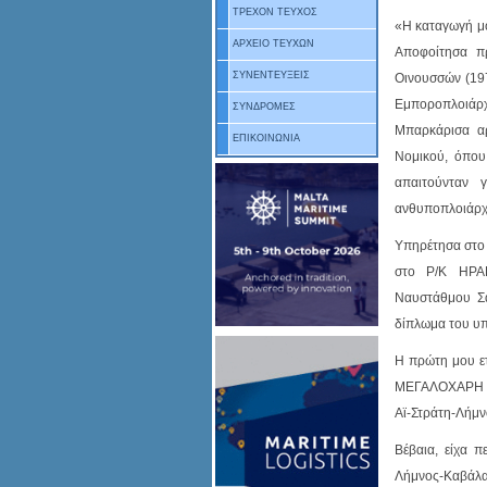
ΤΡΕΧΟΝ ΤΕΥΧΟΣ
«Η καταγωγή μο
ΑΡΧΕΙΟ ΤΕΥΧΩΝ
Αποφοίτησα π
ΣΥΝΕΝΤΕΥΞΕΙΣ
Οινουσσών (197
Εμποροπλοιά
ΣΥΝΔΡΟΜΕΣ
Μπαρκάρισα α
ΕΠΙΚΟΙΝΩΝΙΑ
Νομικού, όπο
απαιτούνταν
ανθυποπλοιάρχ
Υπηρέτησα στο 
στο Ρ/Κ ΗΡΑ
Ναυστάθμου Σα
δίπλωμα του υπ
Η πρώτη μου ετ
ΜΕΓΑΛΟΧΑΡΗ πο
Αϊ-Στράτη-Λήμν
Βέβαια, είχα 
Λήμνος-Καβάλα