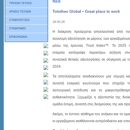
Νέα
ΤΡΕΧΟΝ ΤΕΥΧΟΣ
Tototheo Global • Great place to work
ΑΡΧΕΙΟ ΤΕΥΧΩΝ
ΣΥΝΕΝΤΕΥΞΕΙΣ
29.05.26
ΣΥΝΔΡΟΜΕΣ
Η διάκριση προέρχεται αποκλειστικά από τη
ΕΠΙΚΟΙΝΩΝΙΑ
ανώνυμη αξιολόγηση εκ μέρους των εργαζομένων
μέσω της έρευνας Trust Index™. Το 2025 
εταιρεία κατέγραψε περαιτέρω αύξηση στι
συνολικά θετικές αξιολογήσεις σε σύγκριση με τ
2024.
Τα αποτελέσματα αναδεικνύουν μια ισχυρή κα
συνεπή εταιρική κουλτούρα που στηρίζει τ
λειτουργική απόδοση και τη μακροπρόθεσμ
ανθεκτικότητα. Ξεχωρίζει η αξιοπιστία της διο
ομάδα έντιμη, συνεπή στις δεσμεύσεις της και π
Ακόμη, το έντονο αίσθημα του ανήκειν και το ο
οι εργαζόμενοι αισθάνονται ευπρόσδεκτοι και υπο