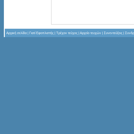
Αρχική σελίδα
|
Γιατί Εφοπλιστής
|
Τρέχον τεύχος
|
Αρχείο τευχών
|
Συνεντεύξεις
|
Συνδρ