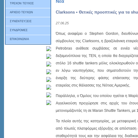
Νέα
ΤΡΕΧΟΝ ΤΕΥΧΟΣ
Clarksons • Θετικές προοπτικές για τα shut
ΑΡΧΕΙΟ ΤΕΥΧΩΝ
ΣΥΝΕΝΤΕΥΞΕΙΣ
27.06.25
ΣΥΝΔΡΟΜΕΣ
Όπως αναφέρει ο Stephen Gordon, διευθύνω
ΕΠΙΚΟΙΝΩΝΙΑ
σύμβουλος της Clarksons, η βραζιλιάνικη εταιρεί
Petrobras ανέθεσε συμβάσεις σε εννέα νέ
δεξαμενόπλοια της ΤΕΝ, η οποία θα διαχειρίζετα
στόλο 16 shuttle tankers μόλις ολοκληρωθούν ο
εν λόγω ναυπηγήσεις, που σηματοδοτούν τη
έναρξη της δεύτερης φάσης επέκτασης τη
εταιρείας στις θάλασσες της Νότιας Αμερικής.
Παράλληλα, ο Όμιλος του οποίου ηγείται η Μαρί
Αγγελικούση προχώρησε στις αρχές του έτους
μετονομάζοντάς τη σε Maran Shuttle Tankers, με
Τα πλοία αυτής της κατηγορίας, με μεταφορική
από πλωτές πλατφόρμες εξόρυξης σε απόσταση έω
σταθερότητά τους και την ασφάλεια της διαδικα