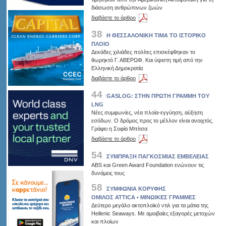
διάσωση ανθρώπινων ζωών
διαβάστε το άρθρο
38
Η ΘΕΣΣΑΛΟΝΙΚΗ ΤΙΜΑ ΤΟ ΙΣΤΟΡΙΚΟ
ΠΛΟΙΟ
Δεκάδες χιλιάδες πολίτες επισκέφθηκαν το
θωρηκτό Γ. ΑΒΕΡΩΦ. Και ύψιστη τιμή από την
Ελληνική Δημοκρατία
διαβάστε το άρθρο
44
GASLOG: ΣΤΗΝ ΠΡΩΤΗ ΓΡΑΜΜΗ ΤΟΥ
LNG
Νέες συμφωνίες, νέα πλοία-εγγύηση, αύξηση
εσόδων. Ο δρόμος προς το μέλλον είναι ανοιχτός.
Γράφει η Σοφία Μπίτσα
διαβάστε το άρθρο
54
ΣΥΜΠΡΑΞΗ ΠΑΓΚΟΣΜΙΑΣ ΕΜΒΕΛΕΙΑΣ
ABS και Green Award Foundation ενώνουν τις
δυνάμεις τους
58
ΣΥΜΦΩΝΙΑ ΚΟΡΥΦΗΣ
OΜΙΛΟΣ ATTICA • ΜΙΝΩIΚΕΣ ΓΡΑΜΜΕΣ
Δεύτερο μεγάλο ακτοπλοϊκό ντιλ για τα μάτια της
Hellenic Seaways. Με αμοιβαίες εξαγορές μετοχών
και πλοίων