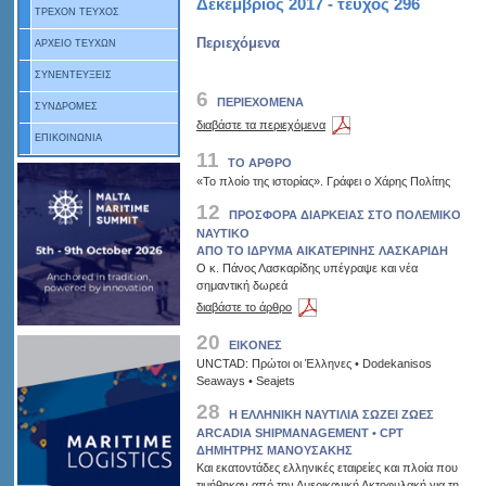
Δεκέμβριος 2017 - τεύχος 296
ΤΡΕΧΟΝ ΤΕΥΧΟΣ
Περιεχόμενα
ΑΡΧΕΙΟ ΤΕΥΧΩΝ
ΣΥΝΕΝΤΕΥΞΕΙΣ
6
ΠΕΡΙΕΧΟΜΕΝΑ
ΣΥΝΔΡΟΜΕΣ
διαβάστε τα περιεχόμενα
ΕΠΙΚΟΙΝΩΝΙΑ
11
ΤΟ ΑΡΘΡΟ
«Το πλοίο της ιστορίας». Γράφει ο Χάρης Πολίτης
12
ΠΡΟΣΦΟΡΑ ΔΙΑΡΚΕΙΑΣ ΣΤΟ ΠΟΛΕΜΙΚΟ
ΝΑΥΤΙΚΟ
ΑΠΟ ΤΟ ΙΔΡΥΜΑ ΑΙΚΑΤΕΡΙΝΗΣ ΛΑΣΚΑΡΙΔΗ
Ο κ. Πάνος Λασκαρίδης υπέγραψε και νέα
σημαντική δωρεά
διαβάστε το άρθρο
20
ΕΙΚΟΝΕΣ
UNCTAD: Πρώτοι οι Έλληνες • Dodekanisos
Seaways • Seajets
28
Η ΕΛΛΗΝΙΚΗ ΝΑΥΤΙΛΙΑ ΣΩΖΕΙ ΖΩΕΣ
ARCADIA SHIPMANAGEMENT • CPT
ΔΗΜΗΤΡΗΣ ΜΑΝΟΥΣΑΚΗΣ
Και εκατοντάδες ελληνικές εταιρείες και πλοία που
τιμήθηκαν από την Αμερικανική Ακτοφυλακή για τη