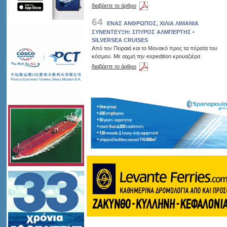
διαβάστε το άρθρο
64
ΕΝΑΣ ΑΝΘΡΩΠΟΣ, ΧΙΛΙΑ ΛΙΜΑΝΙΑ
ΣΥΝΕΝΤΕΥΞΗ: ΣΠΥΡΟΣ ΑΛΜΠΕΡΤΗΣ •
SILVERSEA CRUISES
Από τον Πειραιά και το Μονακό προς τα πέρατα του
κόσμου. Με αιχμή την expedition κρουαζιέρα
διαβάστε το άρθρο