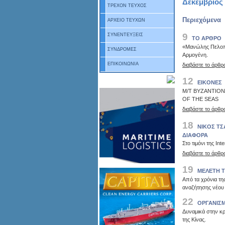
Δεκέμβριος 
ΤΡΕΧΟΝ ΤΕΥΧΟΣ
Περιεχόμενα
ΑΡΧΕΙΟ ΤΕΥΧΩΝ
9
ΣΥΝΕΝΤΕΥΞΕΙΣ
ΤΟ ΑΡΘΡΟ
«Μανώλης Πελοπ
ΣΥΝΔΡΟΜΕΣ
Αρμογένη.
ΕΠΙΚΟΙΝΩΝΙΑ
διαβάστε το άρθρ
12
ΕΙΚΟΝΕΣ
M/T ΒΥΖΑΝΤΙΟΝ
OF THE SEAS
διαβάστε το άρθρ
18
ΝΙΚΟΣ ΤΣ
ΔΙΑΦΟΡΑ
Στο τιμόνι της In
διαβάστε το άρθρ
19
ΜΕΛΕΤΗ Τ
Από τα χρόνια τη
αναζήτησης νέου
22
ΟΡΓΑΝΙΣΜ
Δυναμικά στην κρ
της Κίνας.