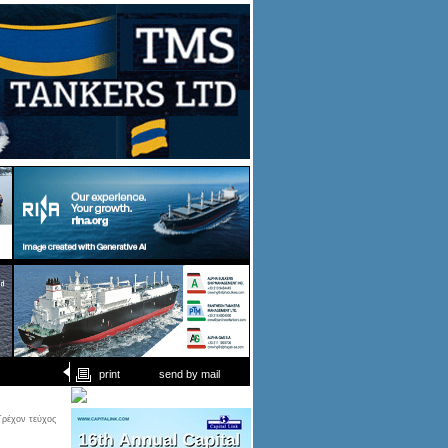
print
send by mail
Τρέχον τεύχος