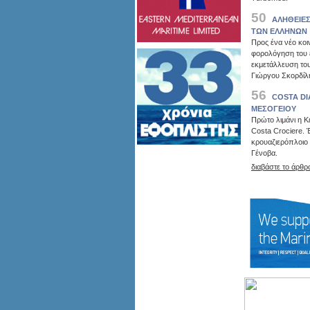
50
ΑΛΗΘΕΙΕΣ
ΤΩΝ ΕΛΛΗΝΩΝ
Προς ένα νέο κοι
φορολόγηση του ε
εκμετάλλευση του
Γιώργου Σκορδίλ
56
COSTA DI
ΜΕΣΟΓΕΙΟΥ
Πρώτο λιμάνι η Κ
Costa Crociere. 
κρουαζιερόπλοιο 
Γένοβα.
διαβάστε το άρθρ