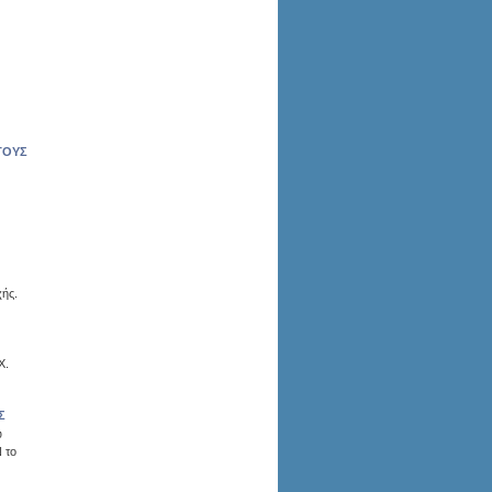
ΤΟΥΣ
χής.
Χ.
Σ
υ
 το