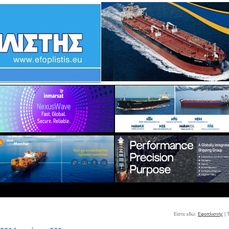
Είστε εδώ:
Εφοπλιστής
| 