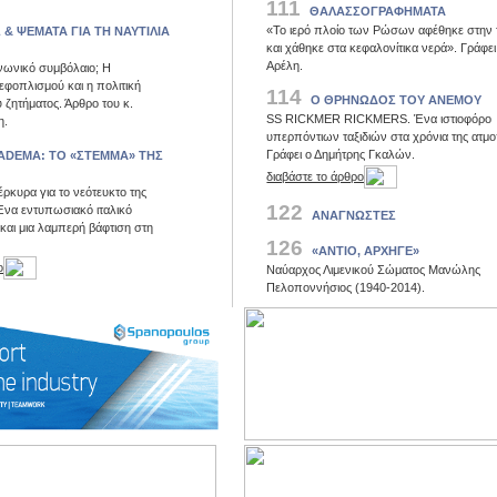
111
ΘΑΛΑΣΣΟΓΡΑΦΗΜΑΤΑ
«Το ιερό πλοίο των Ρώσων αφέθηκε στην 
 & ΨΕΜΑΤΑ ΓΙΑ ΤΗ ΝΑΥΤΙΛΙΑ
και χάθηκε στα κεφαλονίτικα νερά». Γράφει
Αρέλη.
νωνικό συμβόλαιο; Η
φοπλισμού και η πολιτική
114
Ο ΘΡΗΝΩΔΟΣ ΤΟΥ ΑΝΕΜΟΥ
 ζητήματος. Άρθρο του κ.
SS RICKMER RICKMERS. Ένα ιστιοφόρο
η.
υπερπόντιων ταξιδιών στα χρόνια της ατμο
Γράφει ο Δημήτρης Γκαλών.
ADEMA: ΤΟ «ΣΤΕΜΜΑ» ΤΗΣ
διαβάστε το άρθρο
έρκυρα για το νεότευκτο της
122
Ένα εντυπωσιακό ιταλικό
ΑΝΑΓΝΩΣΤΕΣ
και μια λαμπερή βάφτιση στη
126
«ΑΝΤΙΟ, ΑΡΧΗΓΕ»
ο
Ναύαρχος Λιμενικού Σώματος Μανώλης
Πελοποννήσιος (1940-2014).