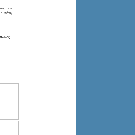
τύχη του
 η Στέφη
πλοΐας.