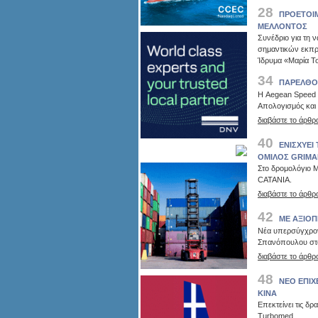
28
ΠΡΟΕΤΟΙΜ
ΜΕΛΛΟΝΤΟΣ
Συνέδριο για τη 
σημαντικών εκπ
Ίδρυμα «Μαρία Τ
34
ΠΑΡΕΛΘΟ
Η Aegean Speed L
Απολογισμός και
διαβάστε το άρθρ
40
ΕΝΙΣΧΥΕΙ
ΟΜΙΛΟΣ GRIMA
Στο δρομολόγιο Μ
CATANIA.
διαβάστε το άρθρ
42
ΜΕ ΑΞΙΟΠ
Νέα υπερσύγχρον
Σπανόπουλου στ
διαβάστε το άρθρ
48
ΝΕΟ ΕΠΙΧ
ΚΙΝΑ
Επεκτείνει τις δρ
Turbomed.