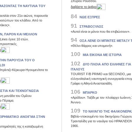
Σπύρου Ρούσσου.
ΑΖΟΝΤΑΣ ΤΗ ΝΑΥΤΙΛΙΑ ΤΟΥ
διαβάστε το άρθρο
84
ναυτιλία στον 21ο αιώνα, παρουσία
ΝΩΕ ΕΞΠΡΕΣ
ροσώπων του κλάδου. Από το
91
σάκος».
ΣΤΡΑΒΟΞΥΛΟΣ
«Αυτοί είναι οι μόνοι που θα επιβιώσουν».
Ν, ΠΑΡΟΝ ΚΑΙ ΜΕΛΛΟΝ
94
ines έγινε 10 ετών.
ΟΣΑ ΛΕΝΕ ΟΙ ΜΠΙΝΤΕΣ ΜΕΤΑΞΥ 
 προοπτικές.
«Θέλει θάρρος και υπομονή».
ο
100
ΜΙΑ ΕΙΚΟΝΑ ΜΕ ΙΣΤΟΡΙΑ
 ΤΗΝ ΠΑΡΟΥΣΙΑ ΤΟΥ Ο
102
ΔΥΟ ΠΛΟΙΑ ΑΠΟ ΕΛΛΗΝΕΣ ΓΙΑ
LDI
ΙΤΑΛΟΥΣ
πρίντιζι-Κέρκυρα-Ηγουμενίτσα το
TOURIST F/B PRIMO και SECONDO, μια
ελληνοϊταλική ναυπηγική συνεργασία επο
ο
Γράφει η Αθηνά Αναστασιάδη.
106
ΙΣΤΙΑ ΚΑΙ ΤΕΧΝΟΓΝΩΣΙΑ
ΜΠΑΡΚΟ
η μονάδα του Ομίλου
«Αρόδου». Ταξίδι με τον πλοίαρχο Ιωάννη 
ο Πέραμα.
Άννινο.
ο
109
ΤΟ ΝΑΥΑΓΙΟ ΤΗΣ ΦΑΛΚΟΝΕΡΑ
Βιβλίο-ντοκουμέντο του δικηγόρου Γιώργο
ΕΙΡΗΜΑΤΙΚΟ ΑΝΟΙΓΜΑ ΣΤΗΝ
Τρανταλίδη για το ναυάγιο τού ΗΡΑΚΛΕΙΟΝ
1966.
αστηριότητές της η καταξιωμένη