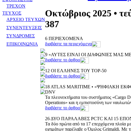
ΤΡΕΧΟΝ
Οκτώβριος 2025 • τε
ΤΕΥΧΟΣ
ΑΡΧΕΙΟ ΤΕΥΧΩΝ
387
ΣΥΝΕΝΤΕΥΞΕΙΣ
ΣΥΝΔΡΟΜΕΣ
6
ΠΕΡΙΕΧΟΜΕΝΑ
διαβάστε τα περιεχόμενα
ΕΠΙΚΟΙΝΩΝΙΑ
9
«ΑΥΤΕΣ ΕΙΝΑΙ ΟΙ ΔΙΑΦΩΝΙΕΣ ΜΑΣ Μ
διαβάστε το άρθρο
12
ΟΙ ΕΛΛΗΝΕΣ ΤΟΥ TOP-50
διαβάστε το άρθρο
18
ATLAS MARITIME • «ΨΗΦΙΑΚΗ ΕΚ
DNV
Τα πλεονεκτήματα του συστήματος «Cargo D
Operations» και η εμπιστοσύνη των ναυλωτώ
διαβάστε το άρθρο
26
ΔΥΟ ΠΑΡΑΛΑΒΕΣ PCTC ΚΑΙ 15 ΕΠΟ
Τα δύο πρώτα από τα 17 επερχόμενα πλοία μ
οχημάτων παρέλαβε ο Όμιλος Grimaldi. Mε τ