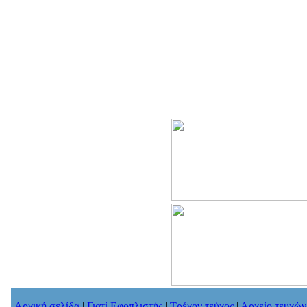
Αρχική σελίδα
|
Γιατί Εφοπλιστής
|
Τρέχον τεύχος
|
Αρχείο τευχών