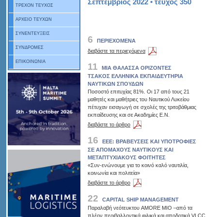
Σεπτέμβριος 2022 • τεύχος 350
ΤΡΕΧΟΝ ΤΕΥΧΟΣ
ΑΡΧΕΙΟ ΤΕΥΧΩΝ
ΣΥΝΕΝΤΕΥΞΕΙΣ
6
ΠΕΡΙΕΧΟΜΕΝΑ
ΣΥΝΔΡΟΜΕΣ
διαβάστε τα περιεχόμενα
ΕΠΙΚΟΙΝΩΝΙΑ
11
MIA ΘΑΛΑΣΣΑ ΟΡΙΖΟΝΤΕΣ
ΤΣΑΚΟΣ ΕΛΛΗΝΙΚΑ ΕΚΠΑΙΔΕΥΤΗΡΙΑ
ΝΑΥΤΙΚΩΝ ΣΠΟΥΔΩΝ
Ποσοστό επιτυχίας 81%. Οι 17 από τους 21
μαθητές και μαθήτριες του Ναυτικού Λυκείου
πέτυχαν εισαγωγή σε σχολές της τριτοβάθμιας
εκπαίδευσης και σε Ακαδημίες Ε.Ν.
διαβάστε το άρθρο
16
ΕΕΕ: ΒΡΑΒΕΥΣΕΙΣ ΚΑΙ ΥΠΟΤΡΟΦΙΕΣ
ΣΕ ΑΠΟΜΑΧΟΥΣ ΝΑΥΤΙΚΟΥΣ ΚΑΙ
ΜΕΤΑΠΤΥΧΙΑΚΟΥΣ ΦΟΙΤΗΤΕΣ
«Συν-ενώνουμε για το κοινό καλό ναυτιλία,
κοινωνία και πολιτεία»
διαβάστε το άρθρο
22
CAPITAL SHIP MANAGEMENT
Παραλαβή νεότευκτου AMORE MIO –από τα
πλέον περιβαλλοντικά φιλικά και αποδοτικά VLCC