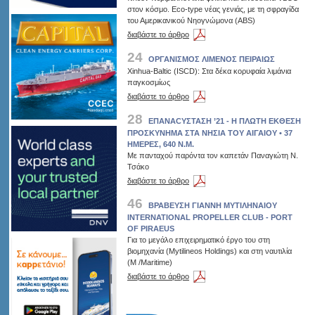
στον κόσμο. Eco-type νέας γενιάς, με τη σφραγίδα
του Αμερικανικού Νηογνώμονα (ABS)
διαβάστε το άρθρο
24
ΟΡΓΑΝΙΣΜΟΣ ΛΙΜΕΝΟΣ ΠΕΙΡΑΙΩΣ
Xinhua-Baltic (ISCD): Στα δέκα κορυφαία λιμάνια
παγκοσμίως
διαβάστε το άρθρο
28
ΕΠΑΝΑCΥΣΤΑΣΗ ’21 - Η ΠΛΩΤΗ ΕΚΘΕΣΗ
ΠΡΟΣΚΥΝΗΜΑ ΣΤΑ ΝΗΣΙΑ ΤΟΥ ΑΙΓΑΙΟΥ • 37
ΗΜΕΡΕΣ, 640 Ν.Μ.
Με πανταχού παρόντα τον καπετάν Παναγιώτη Ν.
Τσάκο
διαβάστε το άρθρο
46
ΒΡΑΒΕΥΣΗ ΓΙΑΝΝΗ ΜΥΤΙΛΗΝΑΙΟΥ
ΙΝΤERNATIONAL PROPELLER CLUB - PORT
OF PIRAEUS
Για το μεγάλο επιχειρηματικό έργο του στη
βιομηχανία (Mytilineos Holdings) και στη ναυτιλία
(Μ /Μaritime)
διαβάστε το άρθρο