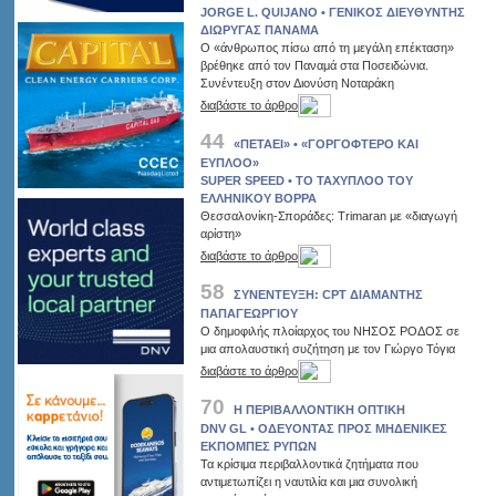
JORGE L. QUIJANO • ΓΕΝΙΚΟΣ ΔΙΕΥΘΥΝΤΗΣ
ΔΙΩΡΥΓΑΣ ΠΑΝΑΜΑ
Ο «άνθρωπος πίσω από τη μεγάλη επέκταση»
βρέθηκε από τον Παναμά στα Ποσειδώνια.
Συνέντευξη στον Διονύση Νοταράκη
διαβάστε το άρθρο
44
«ΠΕΤΑΕΙ» • «ΓΟΡΓΟΦΤΕΡΟ ΚΑΙ
ΕΥΠΛΟΟ»
SUPER SPEED • ΤΟ ΤΑΧΥΠΛΟΟ ΤΟΥ
ΕΛΛΗΝΙΚΟΥ ΒΟΡΡΑ
Θεσσαλονίκη-Σποράδες: Trimaran με «διαγωγή
αρίστη»
διαβάστε το άρθρο
58
ΣΥΝΕΝΤΕΥΞΗ: CPT ΔΙΑΜΑΝΤΗΣ
ΠΑΠΑΓΕΩΡΓΙΟΥ
O δημοφιλής πλοίαρχος του ΝΗΣΟΣ ΡΟΔΟΣ σε
μια απολαυστική συζήτηση με τον Γιώργο Τόγια
διαβάστε το άρθρο
70
Η ΠΕΡΙΒΑΛΛΟΝΤΙΚΗ ΟΠΤΙΚΗ
DNV GL • ΟΔΕΥΟΝΤΑΣ ΠΡΟΣ ΜΗΔΕΝΙΚΕΣ
ΕΚΠΟΜΠΕΣ ΡΥΠΩΝ
Τα κρίσιμα περιβαλλοντικά ζητήματα που
αντιμετωπίζει η ναυτιλία και μια συνολική