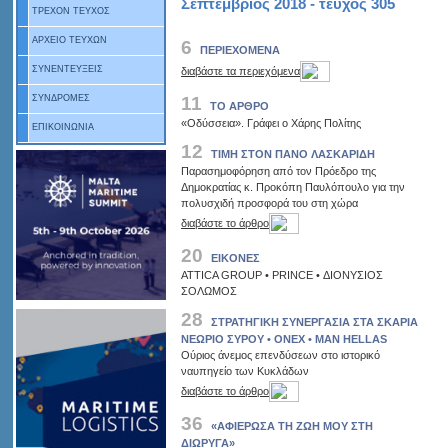
Σεπτέμβριος 2018 - τεύχος 305
ΤΡΕΧΟΝ ΤΕΥΧΟΣ
ΑΡΧΕΙΟ ΤΕΥΧΩΝ
6
ΠΕΡΙΕΧΟΜΕΝΑ
ΣΥΝΕΝΤΕΥΞΕΙΣ
διαβάστε τα περιεχόμενα
11
ΣΥΝΔΡΟΜΕΣ
ΤΟ ΑΡΘΡΟ
«Οδύσσεια». Γράφει ο Χάρης Πολίτης
ΕΠΙΚΟΙΝΩΝΙΑ
12
TIMH ΣΤΟΝ ΠΑΝΟ ΛΑΣΚΑΡΙΔΗ
Παρασημοφόρηση από τον Πρόεδρο της
Δημοκρατίας κ. Προκόπη Παυλόπουλο για την
πολυσχιδή προσφορά του στη χώρα
διαβάστε το άρθρο
20
ΕΙΚΟΝΕΣ
ATTICA GROUP • PRINCE • ΔΙΟΝΥΣΙΟΣ
ΣΟΛΩΜΟΣ
28
ΣΤΡΑΤΗΓΙΚΗ ΣΥΝΕΡΓΑΣΙΑ ΣΤΑ ΣΚΑΡΙΑ
ΝΕΩΡΙΟ ΣΥΡΟΥ • ONEX • MAN HELLAS
Ούριος άνεμος επενδύσεων στο ιστορικό
ναυπηγείο των Κυκλάδων
διαβάστε το άρθρο
36
«ΑΦΙΕΡΩΣΑ ΤΗ ΖΩΗ ΜΟΥ ΣΤΗ
ΔΙΩΡΥΓΑ»