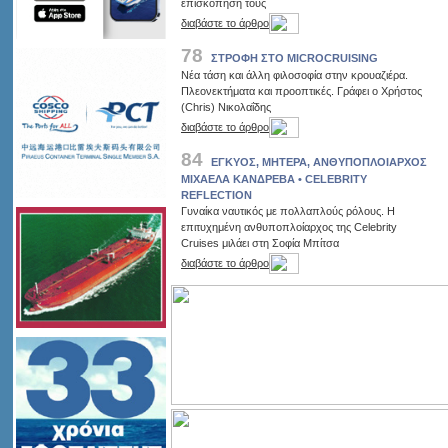
επισκόπησή τους
διαβάστε το άρθρο
78
ΣΤΡΟΦΗ ΣΤΟ MICROCRUISING
Νέα τάση και άλλη φιλοσοφία στην κρουαζιέρα.
Πλεονεκτήματα και προοπτικές. Γράφει ο Χρήστος
(Chris) Νικολαΐδης
διαβάστε το άρθρο
84
ΕΓΚΥΟΣ, ΜΗΤΕΡΑ, ΑΝΘΥΠΟΠΛΟΙΑΡΧΟΣ
ΜΙΧΑΕΛΑ ΚΑΝΔΡΕΒΑ • CELEBRITY
REFLECTION
Γυναίκα ναυτικός με πολλαπλούς ρόλους. Η
επιτυχημένη ανθυποπλοίαρχος της Celebrity
Cruises μιλάει στη Σοφία Μπίτσα
διαβάστε το άρθρο