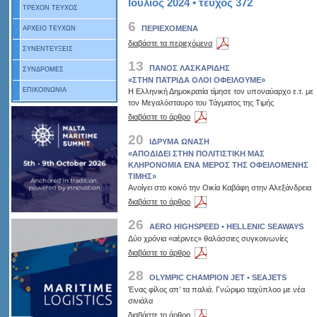
Ιούλιος 2024 • τεύχος 372
ΤΡΕΧΟΝ ΤΕΥΧΟΣ
6
ΠΕΡΙΕΧΟΜΕΝΑ
ΑΡΧΕΙΟ ΤΕΥΧΩΝ
διαβάστε τα περιεχόμενα
ΣΥΝΕΝΤΕΥΞΕΙΣ
13
ΠΑΝΟΣ ΛΑΣΚΑΡΙΔΗΣ
ΣΥΝΔΡΟΜΕΣ
«ΣΤΗΝ ΠΑΤΡΙΔΑ ΟΛΟΙ ΟΦΕΙΛΟΥΜΕ»
ΕΠΙΚΟΙΝΩΝΙΑ
Η Ελληνική Δημοκρατία τίμησε τον υποναύαρχο ε.τ. με
τον Μεγαλόσταυρο του Τάγματος της Τιμής
διαβάστε το άρθρο
20
ΙΔΡΥΜΑ ΩΝΑΣΗ
«ΑΠΟΔΙΔΕΙ ΣΤΗΝ ΠΟΛΙΤΙΣΤΙΚΗ ΜΑΣ
ΚΛΗΡΟΝΟΜΙΑ ΕΝΑ ΜΕΡΟΣ ΤΗΣ ΟΦΕΙΛΟΜΕΝΗΣ
ΤΙΜΗΣ»
Ανοίγει στο κοινό την Οικία Καβάφη στην Αλεξάνδρεια
διαβάστε το άρθρο
26
AERO HIGHSPEED • HELLENIC SEAWAYS
Δύο χρόνια «αέρινες» θαλάσσιες συγκοινωνίες
διαβάστε το άρθρο
28
OLYMPIC CHAMPION JET • SEAJETS
Ένας φίλος απ’ τα παλιά. Γνώριμο ταχύπλοο με νέα
σινιάλα
διαβάστε το άρθρο