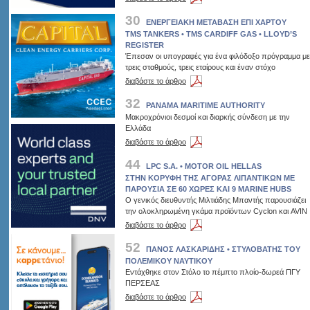
30
ΕΝΕΡΓΕΙΑΚΗ ΜΕΤΑΒΑΣΗ ΕΠΙ ΧΑΡΤΟΥ
TMS TANKERS • TMS CARDIFF GAS • LLOYD’S
REGISTER
Έπεσαν οι υπογραφές για ένα φιλόδοξο πρόγραμμα με
τρεις σταθμούς, τρεις εταίρους και έναν στόχο
διαβάστε το άρθρο
32
PANAMA MARITIME AUTHORITY
Μακροχρόνιοι δεσμοί και διαρκής σύνδεση με την
Ελλάδα
διαβάστε το άρθρο
44
LPC S.A. • MOTOR OIL HELLAS
ΣΤΗΝ ΚΟΡΥΦΗ ΤΗΣ ΑΓΟΡΑΣ ΛΙΠΑΝΤΙΚΩΝ ΜΕ
ΠΑΡΟΥΣΙΑ ΣΕ 60 ΧΩΡΕΣ ΚΑΙ 9 MARINE HUBS
Ο γενικός διευθυντής Μιλτιάδης Μπαντής παρουσιάζει
την ολοκληρωμένη γκάμα προϊόντων Cyclon και AVIN
διαβάστε το άρθρο
52
ΠΑΝΟΣ ΛΑΣΚΑΡΙΔΗΣ • ΣΤΥΛΟΒΑΤΗΣ ΤΟΥ
ΠΟΛΕΜΙΚΟΥ ΝΑΥΤΙΚΟΥ
Εντάχθηκε στον Στόλο το πέμπτο πλοίο-δωρεά ΠΓΥ
ΠΕΡΣΕΑΣ
διαβάστε το άρθρο