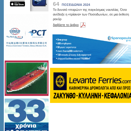
64
ΠΟΣΕΙΔΩΝΙΑ 2024
Το δυνατό «παρών» της παγκόσμιας ναυτιλίας. Όσα
ανέδειξε η «τρίαινα» των Ποσειδωνίων, σε μια έκθεση
ρεκόρ
διαβάστε το άρθρο