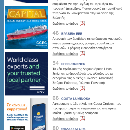
ετοιμάζεται για την μεγάλη του πρεμιέρα τον
προσεχή Δεκέμβριο. Φωτογραφικό ρεπορτάζ από
τα πρώτα του δοκιμαστικά στη θάλασσα της
Βαλτικής
διαβάστε το άρθρο
46
ΒΡΑΒΕΙΑ ΕΕΕ
Απονομή των βραβείων σε απόμαχους ναυτικούς
και σε μεταπτυχιακούς φοιτητές ναυτιλιακών
σπουδών. Γράφει η Θεοδοσία Κοντζόγλου
διαβάστε το άρθρο
54
SPEEDRUNNER
Το νέο ταχύπλοο της Aegean Speed Lines
ξεκίνησε τα δρομολόγιά του, αλλάζοντας τα
δεδομένα στις δυτικές Κυκλάδες. Αποστολή
Σπύρος Ρούσσος, Γιώργος Γιαννακής
διαβάστε το άρθρο
66
COSTA LUMINOSA
Αφιέρωμα στο 13ο πλοίο της Costa Cruises, που
πραγματοποίησε το ντεμπούτο του στις αρχές
Μαΐου. Γράφει η Ελένη Λινάρδου
διαβάστε το άρθρο
80
ΘΑΛΑΣΣΑΓΟΡΑ