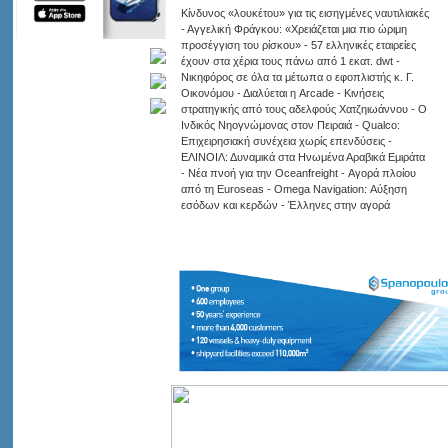
Κίνδυνος «λουκέτου» για τις εισηγμένες ναυτιλιακές
- Αγγελική Φράγκου: «Χρειάζεται μια πιο ώριμη
προσέγγιση του ρίσκου» - 57 ελληνικές εταιρείες
έχουν στα χέρια τους πάνω από 1 εκατ. dwt -
Νικηφόρος σε όλα τα μέτωπα ο εφοπλιστής κ. Γ.
Οικονόμου - Διαλύεται η Arcade - Κινήσεις
στρατηγικής από τους αδελφούς Χατζηιωάννου - Ο
Ινδικός Νηογνώμονας στον Πειραιά - Qualco:
Επιχειρησιακή συνέχεια χωρίς επενδύσεις -
ΕΛΙΝΟΙΛ: Δυναμικά στα Ηνωμένα Αραβικά Εμιράτα
- Νέα πνοή για την Oceanfreight - Αγορά πλοίου
από τη Euroseas - Omega Navigation: Αύξηση
εσόδων και κερδών - Έλληνες στην αγορά