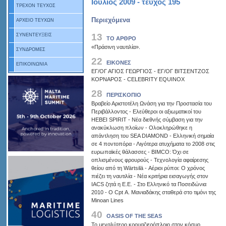
Ιούλιος 2009 - τεύχος 195
ΤΡΕΧΟΝ ΤΕΥΧΟΣ
Περιεχόμενα
ΑΡΧΕΙΟ ΤΕΥΧΩΝ
13
ΣΥΝΕΝΤΕΥΞΕΙΣ
ΤΟ ΑΡΘΡΟ
«Πράσινη ναυτιλία».
ΣΥΝΔΡΟΜΕΣ
22
ΕΙΚΟΝΕΣ
ΕΠΙΚΟΙΝΩΝΙΑ
ΕΓ/ΟΓ ΑΓΙΟΣ ΓΕΩΡΓΙΟΣ - ΕΓ/ΟΓ ΒΙΤΣΕΝΤΖΟΣ
ΚΟΡΝΑΡΟΣ - CELEBRITY EQUINOX
28
ΠΕΡΙΣΚΟΠΙΟ
Βραβείο Αριστοτέλη Ωνάση για την Προστασία του
Περιβάλλοντος - Ελεύθεροι οι αξιωματικοί του
HEBEI SPIRIT - Νέα διεθνής σύμβαση για την
ανακύκλωση πλοίων - Ολοκληρώθηκε η
απάντληση του SEA DIAMOND - Ελληνική σημαία
σε 4 ποντοπόρα - Λιγότερα ατυχήματα το 2008 στις
ευρωπαϊκές θάλασσες - BIMCO: Όχι σε
οπλισμένους φρουρούς - Τεχνολογία αφαίρεσης
θείου από τη Wärtsilä - Αέριοι ρύποι: Ο χρόνος
πιέζει τη ναυτιλία - Νέα κριτήρια εισαγωγής στον
IACS ζητά η Ε.Ε. - Στο Ελληνικό τα Ποσειδώνια
2010 - Ο Cpt Α. Μανιαδάκης σταθερά στο τιμόνι της
Minoan Lines
40
OASIS OF THE SEAS
Το μεγαλύτερο κρουαζιερόπλοιο στον κόσμο