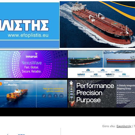
Είστε εδώ:
Εφοπλιστής
| 