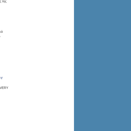
ς της
κά
ό
ΟΥ
OVERY