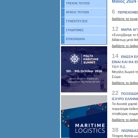
Μάιος 2024 
ΤΡΕΧΟΝ ΤΕΥΧΟΣ
6
ΠΕΡΙΕΧΟΜΕ
ΑΡΧΕΙΟ ΤΕΥΧΩΝ
διαβάστε τα περι
ΣΥΝΕΝΤΕΥΞΕΙΣ
12
ΜΑΡΙΑ ΑΓ
ΣΥΝΔΡΟΜΕΣ
«Συνεχίζουμε το 
ΕΠΙΚΟΙΝΩΝΙΑ
διδάκτωρ μετά θά
διαβάστε το άρθρ
14
ΕΝΩΣΗ Ε
ΕΙΝΑΙ ΚΑΙ ΘΑ 
ΤΟΥ Π.Σ.
Μεγάλη δωρεά τη
Σώμα
διαβάστε το άρθρ
22
ΠΟΣΕΙΔΩΝ
ΙΣΧΥΡΟ ΕΛΛΗΝ
Τα δυνατά χαρτιά
παγκόσμια έκθεση
πληθώρας συμμ
διαβάστε το άρθρ
38
ΛΕΩΝΙΔΑ
Τέταρτη θητεία ω