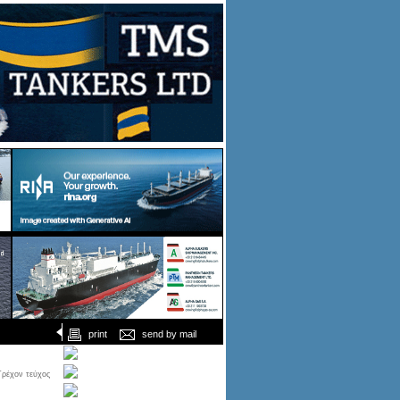
print
send by mail
Τρέχον τεύχος