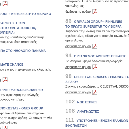
Ροταριανού Ομίλου Αθηνών για τις προοπτικέ
ο
ναυτιλίας μας
διαβάστε το άρθρο
ROUP • KEΡΔΙΣΕ ΑΠ’ ΤΟ ΜΑΡΟΚΟ
86
GRIMALDI GROUP • FINNLINES
CARGO 35 EΤΩΝ
ΤΟ ΠΡΩΤΟ SUPERSTAR TOY ΒΟΡΡΑ
ΤΗΣ: «ΜΕ ΑΞΙΟΠΙΣΤΙΑ,
Ταξιδεύει στη Βαλτική ένα πλοίο πρωτοπορια
ΕΜΠΕΙΡΙΑ»
σχεδιασμένο, ειδικά για το σουηδο-φινλανδικ
ρά» της ναυτιλιακής εφοδιαστικής
αρχιπέλαγος
εται με γεμάτες αποσκευές
διαβάστε το άρθρο
ΗΠΑ ΣΤΟ ΝΗΟΛΟΓΙΟ ΠΑΝΑΜΑ
94
ΟΡΓΑΝΙΣΜΟΣ ΛΙΜΕΝΟΣ ΠΕΙΡΑΙΩΣ
Σε ιστορικό υψηλό έσοδα και κερδοφορία
IMATE CHANCE
διαβάστε το άρθρο
μα για τον περιορισμό της κλιματικής
98
CELESTYAL CRUISES • EIKOΝΕΣ Τ
ο
ΑΙΓΑΙΟΥ
Ξεκίνησε κρουαζιέρες το CELESTYAL DISC
RINE • MARCUS SCHAERER
διαβάστε το άρθρο
ς την πρόκληση της αλλαγής
χρονους κινητήρες
102
ΝΩΕ ΕΞΠΡΕΣ
ΕΝΟΚΩΣΤΑΣ • ONEX GROUP
108
ΑΝΑΓΝΩΣΤΕΣ
οφή των ελληνικών ναυπηγείων:
ος σε πλήρη δράση. Οι στόχοι, τα νέα
111
ΥΠΟΤΡΟΦΙΕΣ • ΕΝΩΣΗ ΕΛΛΗΝΩΝ
προϋποθέσεις
ΕΦΟΠΛΙΣΤΩΝ
ο