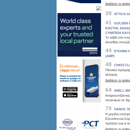
διαβάστε το άρθρ
39
ATTICA G
41
GOLDEN 
ΚΩΣΤΗΣ ΑΧΛΑΔΙ
ΣΥΝΕΠΕΙΑ ΚΑΙ 
Το ταξίδι στα «νε
αλυσίδας συνεχίζ
44
ΕΥΣΗΜΑ 
(AMP)
48
CHIOS CL
Πιλοτικό πρόγραμ
αλλαγής
διαβάστε το άρθρ
64
SHELL MA
Αντιμετωπίζοντα
λιπαντικού σε δί
70
ΠΑΝΟΣ Ξ
Η μεγάλη επιστρ
Ελευσίνα και Σύρ
πρότζεκτ και οι 
διαβάστε το άρθρ