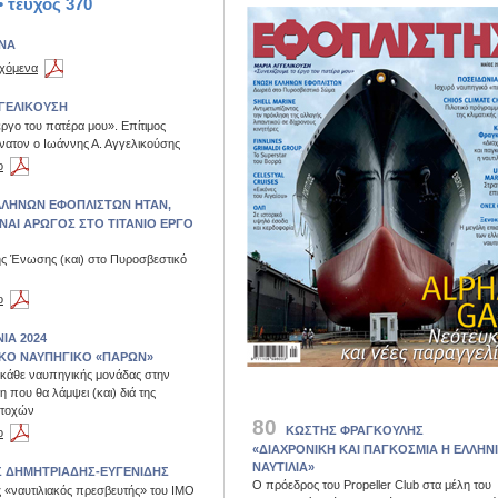
• τεύχος 370
ΝΑ
εχόμενα
ΓΕΛΙΚΟΥΣΗ
έργο του πατέρα μου». Επίτιμος
νατον ο Ιωάννης Α. Αγγελικούσης
ο
ΛΛΗΝΩΝ ΕΦΟΠΛΙΣΤΩΝ ΗΤΑΝ,
ΕΙΝΑΙ ΑΡΩΓΟΣ ΣΤΟ ΤΙΤΑΝΙΟ ΕΡΓΟ
ς Ένωσης (και) στο Πυροσβεστικό
ο
ΙΑ 2024
ΙΚΟ ΝΑΥΠΗΓΙΚΟ «ΠΑΡΩΝ»
 κάθε ναυπηγικής μονάδας στην
 που θα λάμψει (και) διά της
ετοχών
80
ΚΩΣΤΗΣ ΦΡΑΓΚΟΥΛΗΣ
ο
«ΔΙΑΧΡΟΝΙΚΗ ΚΑΙ ΠΑΓΚΟΣΜΙΑ Η ΕΛΛΗΝ
ΝΑΥΤΙΛΙΑ»
Σ ΔΗΜΗΤΡΙΑΔΗΣ-ΕΥΓΕΝΙΔΗΣ
Ο πρόεδρος του Propeller Club στα μέλη του
ς «ναυτιλιακός πρεσβευτής» του ΙΜΟ