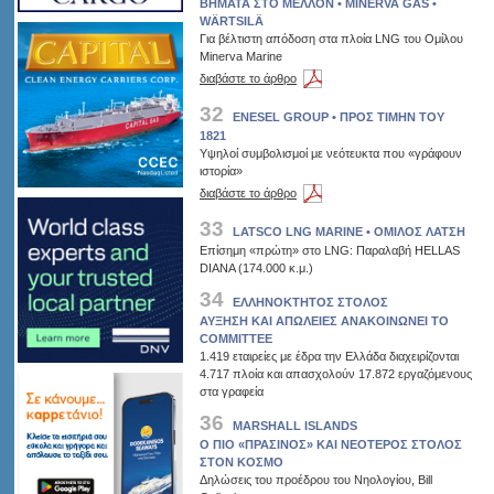
ΒΗΜΑΤΑ ΣΤΟ ΜΕΛΛΟΝ • MINERVA GAS •
WÄRTSILÄ
Για βέλτιστη απόδοση στα πλοία LNG του Ομίλου
Minerva Marine
διαβάστε το άρθρο
32
ENESEL GROUP • ΠΡΟΣ ΤΙΜΗΝ ΤΟΥ
1821
Yψηλοί συμβολισμοί με νεότευκτα που «γράφουν
ιστορία»
διαβάστε το άρθρο
33
LATSCO LNG MARINE • ΟΜΙΛΟΣ ΛΑΤΣΗ
Επίσημη «πρώτη» στο LNG: Παραλαβή HELLAS
DIANA (174.000 κ.μ.)
34
ΕΛΛΗΝΟΚΤΗΤΟΣ ΣΤΟΛΟΣ
ΑΥΞΗΣΗ ΚΑΙ ΑΠΩΛΕΙΕΣ ΑΝΑΚΟΙΝΩΝΕΙ ΤΟ
COMMITTEE
1.419 εταιρείες με έδρα την Ελλάδα διαχειρίζονται
4.717 πλοία και απασχολούν 17.872 εργαζόμενους
στα γραφεία
36
MARSHALL ISLANDS
O ΠΙΟ «ΠΡΑΣΙΝΟΣ» ΚΑΙ ΝΕΟΤΕΡΟΣ ΣΤΟΛΟΣ
ΣΤΟΝ ΚΟΣΜΟ
Δηλώσεις του προέδρου του Νηολογίου, Bill