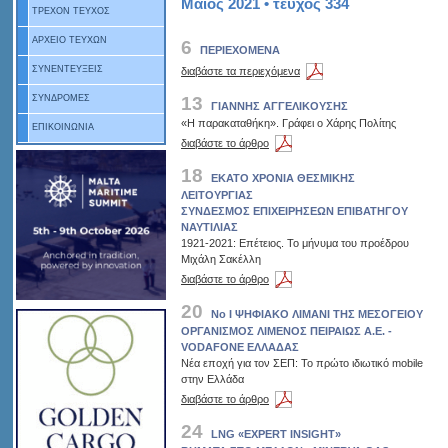
Μάιος 2021 • τεύχος 334
ΤΡΕΧΟΝ ΤΕΥΧΟΣ
ΑΡΧΕΙΟ ΤΕΥΧΩΝ
6
ΠΕΡΙΕΧΟΜΕΝΑ
ΣΥΝΕΝΤΕΥΞΕΙΣ
διαβάστε τα περιεχόμενα
13
ΣΥΝΔΡΟΜΕΣ
ΓΙΑΝΝΗΣ ΑΓΓΕΛΙΚΟΥΣΗΣ
«Η παρακαταθήκη». Γράφει ο Χάρης Πολίτης
ΕΠΙΚΟΙΝΩΝΙΑ
διαβάστε το άρθρο
18
ΕΚΑΤΟ ΧΡΟΝΙΑ ΘΕΣΜΙΚΗΣ
ΛΕΙΤΟΥΡΓΙΑΣ
ΣΥΝΔΕΣΜΟΣ ΕΠΙΧΕΙΡΗΣΕΩΝ ΕΠΙΒΑΤΗΓΟΥ
ΝΑΥΤΙΛΙΑΣ
1921-2021: Επέτειος. Το μήνυμα του προέδρου
Μιχάλη Σακέλλη
διαβάστε το άρθρο
20
Νο Ι ΨΗΦΙΑΚΟ ΛΙΜΑΝΙ ΤΗΣ ΜΕΣΟΓΕΙΟΥ
ΟΡΓΑΝΙΣΜΟΣ ΛΙΜΕΝΟΣ ΠΕΙΡΑΙΩΣ Α.Ε. -
VODAFONE ΕΛΛΑΔΑΣ
Νέα εποχή για τον ΣΕΠ: Το πρώτο ιδιωτικό mobile
στην Ελλάδα
διαβάστε το άρθρο
24
LNG «EXPERT INSIGHT»