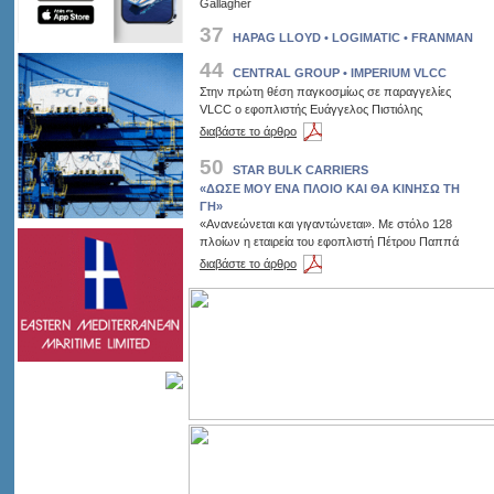
Gallagher
37
HAPAG LLOYD • LOGIMATIC • FRANMAN
44
CENTRAL GROUP • IMPERIUM VLCC
Στην πρώτη θέση παγκοσμίως σε παραγγελίες
VLCC ο εφοπλιστής Ευάγγελος Πιστιόλης
διαβάστε το άρθρο
50
STAR BULK CARRIERS
«ΔΩΣΕ ΜΟΥ ΕΝΑ ΠΛΟΙΟ ΚΑΙ ΘΑ ΚΙΝΗΣΩ ΤΗ
ΓΗ»
«Ανανεώνεται και γιγαντώνεται». Με στόλο 128
πλοίων η εταιρεία του εφοπλιστή Πέτρου Παππά
διαβάστε το άρθρο