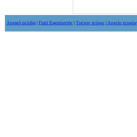
Αρχική σελίδα
|
Γιατί Εφοπλιστής
|
Τρέχον τεύχος
|
Αρχείο τευχών