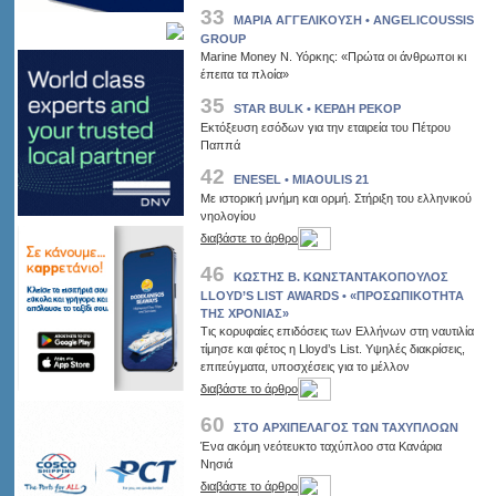
33
ΜΑΡΙΑ ΑΓΓΕΛΙΚΟΥΣΗ • ANGELICOUSSIS
GROUP
Marine Money Ν. Υόρκης: «Πρώτα οι άνθρωποι κι
έπειτα τα πλοία»
35
STAR BULK • ΚΕΡΔΗ ΡΕΚΟΡ
Εκτόξευση εσόδων για την εταιρεία του Πέτρου
Παππά
42
ENESEL • MIAOULIS 21
Με ιστορική μνήμη και ορμή. Στήριξη του ελληνικού
νηολογίου
διαβάστε το άρθρο
46
ΚΩΣΤΗΣ Β. ΚΩΝΣΤΑΝΤΑΚΟΠΟΥΛΟΣ
LLOYD’S LIST AWARDS • «ΠΡΟΣΩΠΙΚΟΤΗΤΑ
ΤΗΣ ΧΡΟΝΙΑΣ»
Τις κορυφαίες επιδόσεις των Ελλήνων στη ναυτιλία
τίμησε και φέτος η Lloyd’s List. Υψηλές διακρίσεις,
επιτεύγματα, υποσχέσεις για το μέλλον
διαβάστε το άρθρο
60
ΣΤΟ ΑΡΧΙΠΕΛΑΓΟΣ ΤΩΝ ΤΑΧΥΠΛΟΩΝ
Ένα ακόμη νεότευκτο ταχύπλοο στα Κανάρια
Νησιά
διαβάστε το άρθρο