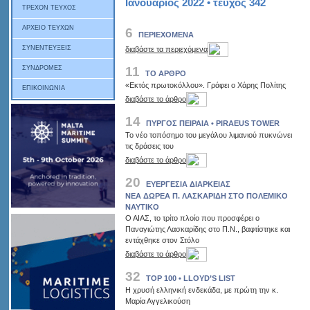
Ιανουάριος 2022 • τεύχος 342
ΤΡΕΧΟΝ ΤΕΥΧΟΣ
ΑΡΧΕΙΟ ΤΕΥΧΩΝ
6
ΠΕΡΙΕΧΟΜΕΝΑ
ΣΥΝΕΝΤΕΥΞΕΙΣ
διαβάστε τα περιεχόμενα
11
ΣΥΝΔΡΟΜΕΣ
ΤΟ ΑΡΘΡΟ
«Εκτός πρωτοκόλλου». Γράφει ο Χάρης Πολίτης
ΕΠΙΚΟΙΝΩΝΙΑ
διαβάστε το άρθρο
14
ΠΥΡΓΟΣ ΠΕΙΡΑΙΑ • PIRAEUS TOWER
Το νέο τοπόσημο του μεγάλου λιμανιού πυκνώνει
τις δράσεις του
διαβάστε το άρθρο
20
ΕΥΕΡΓΕΣΙΑ ΔΙΑΡΚΕΙΑΣ
ΝΕΑ ΔΩΡΕΑ Π. ΛΑΣΚΑΡΙΔΗ ΣΤΟ ΠΟΛΕΜΙΚΟ
ΝΑΥΤΙΚΟ
Ο ΑΙΑΣ, το τρίτο πλοίο που προσφέρει ο
Παναγιώτης Λασκαρίδης στο Π.Ν., βαφτίστηκε και
εντάχθηκε στον Στόλο
διαβάστε το άρθρο
32
TOP 100 • LLOYD’S LIST
Η χρυσή ελληνική ενδεκάδα, με πρώτη την κ.
Μαρία Αγγελικούση