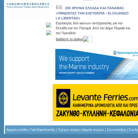
66
200 ΧΡΟΝΙΑ ΕΛΛΑΔΑ ΚΑΙ ΠΑΝΑΜΑΣ
«YMNΩΝΤΑΣ ΤΗΝ ΕΛΕΥΘΕΡΙΑ • ELOGIANDO
LA LIBERTAD»
Εορτασμός δύο αιώνων ανεξαρτησίας για την
Ελλάδα και τον Παναμά. Από τον Δήμο Πειραιά και
την Πρεσβεία
διαβάστε το άρθρο
Αρχική σελίδα
|
Γιατί Εφοπλιστής
|
Τρέχον τεύχος
|
Αρχείο τευχών
|
Συνεντεύξεις
|
Συνδρ