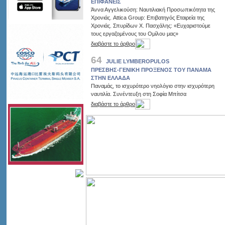
ΕΠΙΦΑΝΕΙΣ
Άννα Αγγελικούση: Ναυτιλιακή Προσωπικότητα της
Χρονιάς. Attica Group: Επιβατηγός Εταιρεία της
Χρονιάς. Σπυρίδων Χ. Πασχάλης: «Ευχαριστούμε
τους εργαζομένους του Ομίλου μας»
διαβάστε το άρθρο
64
JULIE LYMBEROPULOS
ΠΡΕΣΒΗΣ-ΓΕΝΙΚΗ ΠΡΟΞΕΝΟΣ ΤΟΥ ΠΑΝΑΜΑ
ΣΤΗΝ ΕΛΛΑΔΑ
Παναμάς, το ισχυρότερο νηολόγιο στην ισχυρότερη
ναυτιλία. Συνέντευξη στη Σοφία Μπίτσα
διαβάστε το άρθρο