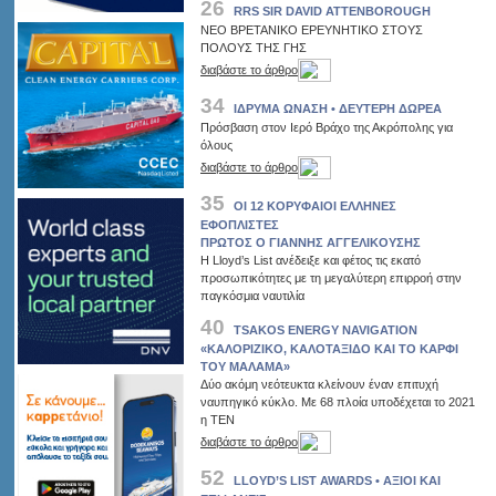
26
RRS SIR DAVID ATTENBOROUGH
ΝΕΟ ΒΡΕΤΑΝΙΚΟ ΕΡΕΥΝΗΤΙΚΟ ΣΤΟΥΣ
ΠΟΛΟΥΣ ΤΗΣ ΓΗΣ
διαβάστε το άρθρο
34
ΙΔΡΥΜΑ ΩΝΑΣΗ • ΔΕΥΤΕΡΗ ΔΩΡΕΑ
Πρόσβαση στον Ιερό Βράχο της Ακρόπολης για
όλους
διαβάστε το άρθρο
35
ΟΙ 12 ΚΟΡΥΦΑΙΟΙ ΕΛΛΗΝΕΣ
ΕΦΟΠΛΙΣΤΕΣ
ΠΡΩΤΟΣ Ο ΓΙΑΝΝΗΣ ΑΓΓΕΛΙΚΟΥΣΗΣ
Η Lloyd’s List ανέδειξε και φέτος τις εκατό
προσωπικότητες με τη μεγαλύτερη επιρροή στην
παγκόσμια ναυτιλία
40
TSAKOS ENERGY NAVIGATION
«ΚΑΛΟΡΙΖΙΚΟ, ΚΑΛΟΤΑΞΙΔΟ ΚΑΙ ΤΟ ΚΑΡΦΙ
ΤΟΥ ΜΑΛΑΜΑ»
Δύο ακόμη νεότευκτα κλείνουν έναν επιτυχή
ναυπηγικό κύκλο. Με 68 πλοία υποδέχεται το 2021
η ΤΕΝ
διαβάστε το άρθρο
52
LLOYD’S LIST AWARDS • ΑΞΙΟΙ ΚΑΙ