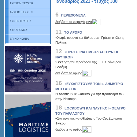
Ιανουάριος 2021 • τεύχος 330
ΤΡΕΧΟΝ ΤΕΥΧΟΣ
ΑΡΧΕΙΟ ΤΕΥΧΩΝ
6
ΠΕΡΙΕΧΟΜΕΝΑ
ΣΥΝΕΝΤΕΥΞΕΙΣ
διαβάστε τα περιεχόμενα
11
ΣΥΝΔΡΟΜΕΣ
ΤΟ ΑΡΘΡΟ
«Χωρίς ουρανό και θάλασσα». Γράφει ο Χάρης
ΕΠΙΚΟΙΝΩΝΙΑ
Πολίτης
12
«ΠΡΩΤΟΙ ΝΑ ΕΜΒΟΛΙΑΣΤΟΥΝ ΟΙ
ΝΑΥΤΙΚΟΙ»
Έκκληση του προέδρου της ΕΕΕ Θεόδωρου
Βενιάμη
διαβάστε το άρθρο
16
«ΕΥΧΑΡΙΣΤΟΥΜΕ ΤΟΝ κ. ΔΗΜΗΤΡΙΟ
ΜΗΤΣΑΤΣΟ»
H Αtlantic Bulk Carriers για την προσφορά του
στην Helmepa
18
LOCKDOWN ΚΑΙ ΝΑΥΤΙΚΟΙ • ΘΕΑΤΡΟ
ΤΟΥ ΠΑΡΑΛΟΓΟΥ
«Στα όρια της κατάθλιψης». Του Cpt Σωκράτη
Τίγκου
διαβάστε το άρθρο