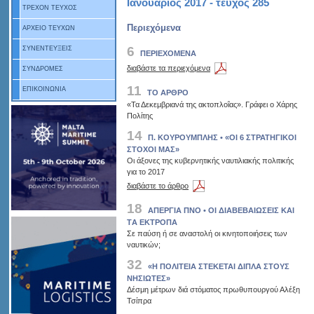
Ιανουάριος 2017 - τεύχος 285
ΤΡΕΧΟΝ ΤΕΥΧΟΣ
Περιεχόμενα
ΑΡΧΕΙΟ ΤΕΥΧΩΝ
6
ΣΥΝΕΝΤΕΥΞΕΙΣ
ΠΕΡΙΕΧΟΜΕΝΑ
διαβάστε τα περιεχόμενα
ΣΥΝΔΡΟΜΕΣ
11
ΕΠΙΚΟΙΝΩΝΙΑ
ΤΟ ΑΡΘΡΟ
«Τα Δεκεμβριανά της ακτοπλοΐας». Γράφει ο Χάρης
Πολίτης
14
Π. ΚΟΥΡΟΥΜΠΛΗΣ • «ΟΙ 6 ΣΤΡΑΤΗΓΙΚΟΙ
ΣΤΟΧΟΙ ΜΑΣ»
Οι άξονες της κυβερνητικής ναυτιλιακής πολιτικής
για το 2017
διαβάστε το άρθρο
18
ΑΠΕΡΓΙΑ ΠΝΟ • ΟΙ ΔΙΑΒΕΒΑΙΩΣΕΙΣ ΚΑΙ
TΑ ΕΚΤΡΟΠΑ
Σε παύση ή σε αναστολή οι κινητοποιήσεις των
ναυτικών;
32
«Η ΠΟΛΙΤΕΙΑ ΣΤΕΚΕΤΑΙ ΔΙΠΛΑ ΣΤΟΥΣ
ΝΗΣΙΩΤΕΣ»
Δέσμη μέτρων διά στόματος πρωθυπουργού Αλέξη
Τσίπρα