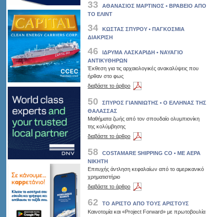
33
ΑΘΑΝΑΣΙΟΣ ΜΑΡΤΙΝΟΣ • ΒΡΑΒΕΙΟ ΑΠΟ
ΤΟ ΕΛΙΝΤ
34
ΚΩΣΤΑΣ ΣΠΥΡΟΥ • ΠΑΓΚΟΣΜΙΑ
ΔΙΑΚΡΙΣΗ
46
ΙΔΡΥΜΑ ΛΑΣΚΑΡΙΔΗ • ΝΑΥΑΓΙΟ
ΑΝΤΙΚΥΘΗΡΩΝ
Έκθεση για τις αρχαιολογικές ανακαλύψεις που
ήρθαν στο φως
διαβάστε το άρθρο
50
ΣΠΥΡΟΣ ΓΙΑΝΝΙΩΤΗΣ • Ο ΕΛΛΗΝΑΣ ΤΗΣ
ΘΑΛΑΣΣΑΣ
Μαθήματα ζωής από τον σπουδαίο ολυμπιονίκη
της κολύμβησης
διαβάστε το άρθρο
58
COSTAMARE SHIPPING CO • ME AEΡΑ
ΝΙΚΗΤΗ
Επιτυχής άντληση κεφαλαίων από το αμερικανικό
χρηματιστήριο
διαβάστε το άρθρο
62
TO ΑΡΙΣΤΟ ΑΠΟ ΤΟΥΣ ΑΡΙΣΤΟΥΣ
Καινοτομία και «Project Forward» με πρωτοβουλία