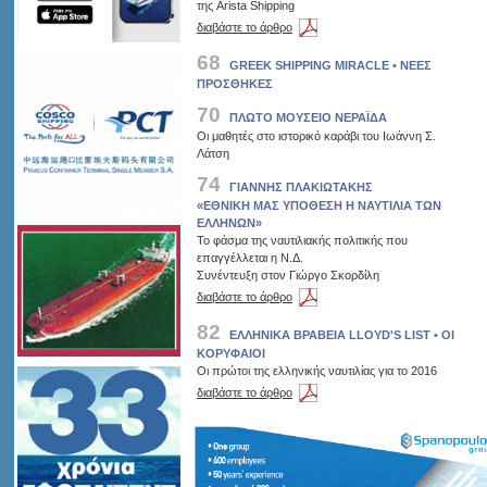
της Arista Shipping
διαβάστε το άρθρο
68
GREEK SHIPPING MIRACLΕ • ΝΕΕΣ
ΠΡΟΣΘΗΚΕΣ
70
ΠΛΩΤΟ ΜΟΥΣΕΙΟ ΝΕΡΑΪΔΑ
Οι μαθητές στο ιστορικό καράβι του Ιωάννη Σ.
Λάτση
74
ΓΙΑΝΝΗΣ ΠΛΑΚΙΩΤΑΚΗΣ
«ΕΘΝΙΚΗ ΜΑΣ ΥΠΟΘΕΣΗ Η ΝΑΥΤΙΛΙΑ ΤΩΝ
ΕΛΛΗΝΩΝ»
Το φάσμα της ναυτιλιακής πολιτικής που
επαγγέλλεται η Ν.Δ.
Συνέντευξη στον Γιώργο Σκορδίλη
διαβάστε το άρθρο
82
ΕΛΛΗΝΙΚΑ ΒΡΑΒΕΙΑ LLOYD'S LIST • ΟΙ
ΚΟΡΥΦΑΙΟΙ
Οι πρώτοι της ελληνικής ναυτιλίας για το 2016
διαβάστε το άρθρο