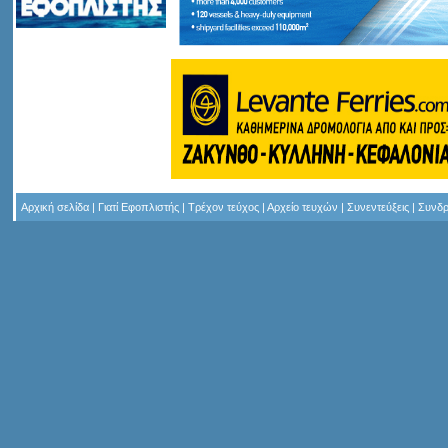
Αρχική σελίδα
|
Γιατί Εφοπλιστής
|
Τρέχον τεύχος
|
Αρχείο τευχών
|
Συνεντεύξεις
|
Συνδρ